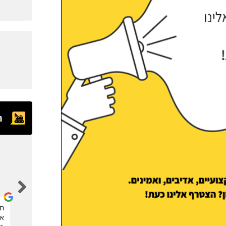
ח
eran kalaora
אחלה אתר, הזמנתי דרכם מנוף סל לגיזום העץ. תודה
חב
את
רבה