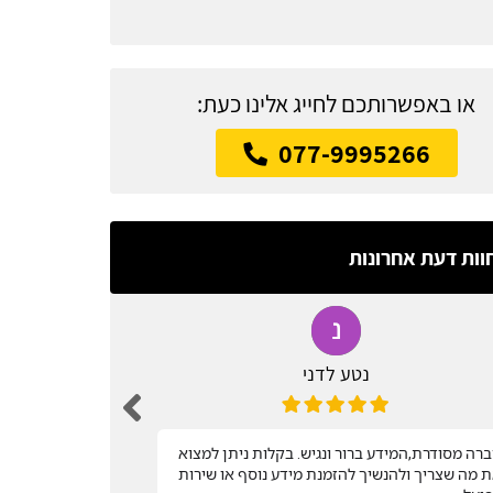
או באפשרותכם לחייג אלינו כעת:
077-9995266
וות דעת אחרונות
נטע לדני
רה מסודרת,המידע ברור ונגיש. בקלות ניתן למצוא
שירות מהיר
 מה שצריך ולהנשיך להזמנת מידע נוסף או שירות