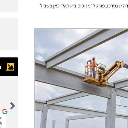
דה שצטרכו, פורטל 'מנופים בישראל' כאן בשביל
ח
eran kalaora
אחלה אתר, הזמנתי דרכם מנוף סל לגיזום העץ. תודה
חב
את
רבה