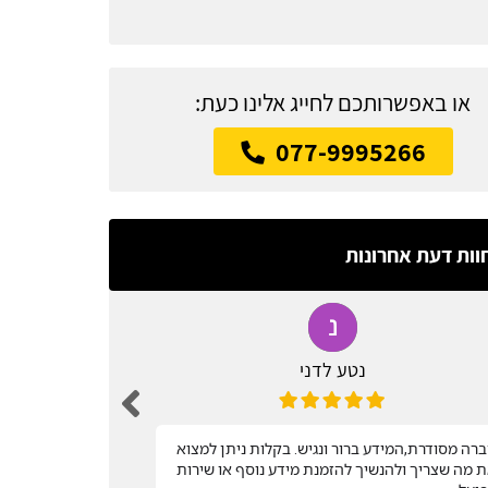
או באפשרותכם לחייג אלינו כעת:
077-9995266
וות דעת אחרונות
נטע לדני
רה מסודרת,המידע ברור ונגיש. בקלות ניתן למצוא
שירות מהיר
 מה שצריך ולהנשיך להזמנת מידע נוסף או שירות