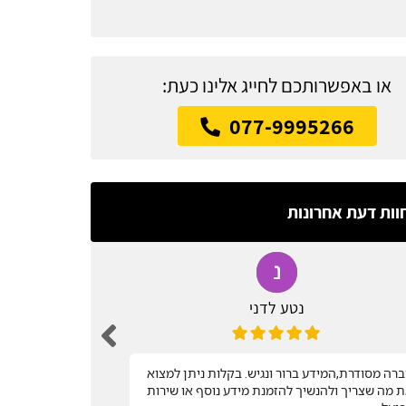
או באפשרותכם לחייג אלינו כעת:
077-9995266
וות דעת אחרונות
נטע לדני
רה מסודרת,המידע ברור ונגיש. בקלות ניתן למצוא
שירות מהיר
 מה שצריך ולהנשיך להזמנת מידע נוסף או שירות