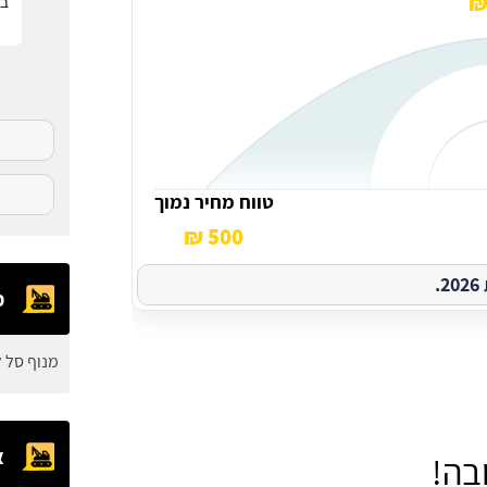
בפ
טווח מחיר נמוך
500 ₪
.
מ
מנוף סל ל
א
בה!