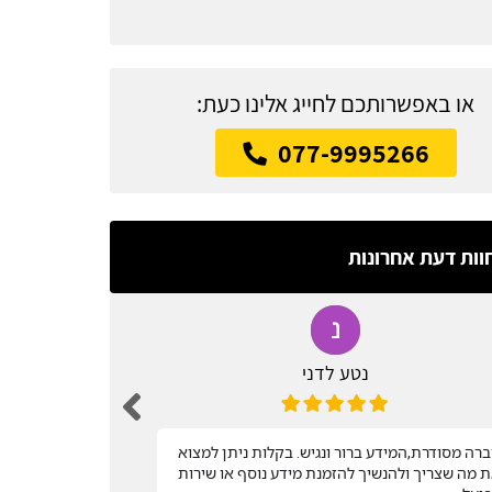
או באפשרותכם לחייג אלינו כעת:
077-9995266
וות דעת אחרונות
נטע לדני
רה מסודרת,המידע ברור ונגיש. בקלות ניתן למצוא
שירות מהיר
 מה שצריך ולהנשיך להזמנת מידע נוסף או שירות