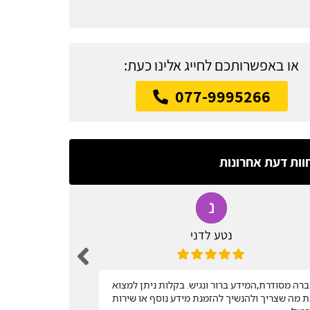
או באפשרותכם לחייג אלינו כעת:
077-9995266
וות דעת אחרונות
נטע לדני
רה מסודרת,המידע ברור ונגיש. בקלות ניתן למצוא
שירות מהיר
 מה שצריך ולהנשיך להזמנת מידע נוסף או שירות