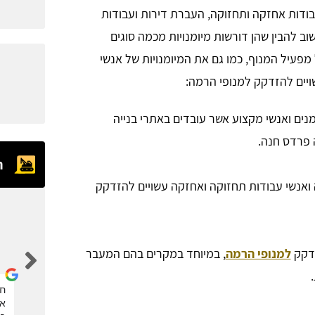
דות אחזקה ותחזוקה, העברת דירות ועבודות
וב להבין שהן דורשות מיומנויות מכמה סוגים
 מפעיל המנוף, כמו גם את המיומנויות של אנשי
יים להזדקק למנופי הרמה:
מנים ואנשי מקצוע אשר עובדים באתרי בנייה
 פרדס חנה.
ח
 ואנשי עבודות תחזוקה ואחזקה עשויים להזדקק
eran kalaora
זדקק
למנופי הרמה
, במיוחד במקרים בהם המעבר
אחלה אתר, הזמנתי דרכם מנוף סל לגיזום העץ. תודה
חב
את
רבה