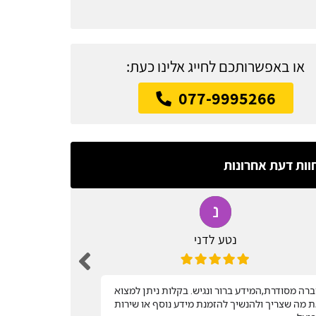
או באפשרותכם לחייג אלינו כעת:
077-9995266
וות דעת אחרונות
נטע לדני
רה מסודרת,המידע ברור ונגיש. בקלות ניתן למצוא
שירות מהיר
 מה שצריך ולהנשיך להזמנת מידע נוסף או שירות