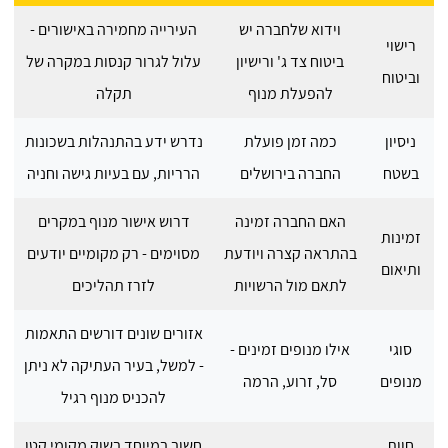
וידוא שלחברה יש
העירייה מחמירה באישורים -
רישוי
ביטוח צד ג' ורישיון
עלול לגרור קנסות במקרה של
וביטוח
להפעלת מנוף
תקלה
ניסיון
כמה זמן פועלת
נדרש ידע בהתנהלות בשכונות
בשטח
החברה בירושלים
הרריות, עם בעיות גישה וחניה
האם החברה זמינה
דרוש אישור מנוף במקרים
זמינות
בהתראה קצרה ויודעת
מסוימים - רק מקומיים יודעים
ותיאום
לתאם מול הרשויות
לזרז תהליכים
אזורים שונים דורשים התאמות
סוגי
אילו מנופים זמינים -
- למשל, בעיר העתיקה לא ניתן
מנופים
סל, זרוע, הרמה
להכניס מנוף רגיל
חוות
חשוב במיוחד בשוק מקומי קטן