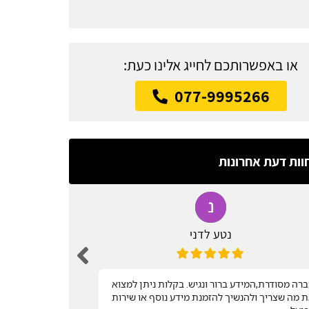
או באפשרותכם לחייג אלינו כעת:
077-9995266
וות דעת אחרונות
נטע לדני
רה מסודרת,המידע ברור ונגיש. בקלות ניתן למצוא
שירות מהיר
 מה שצריך ולהנשיך להזמנת מידע נוסף או שירות