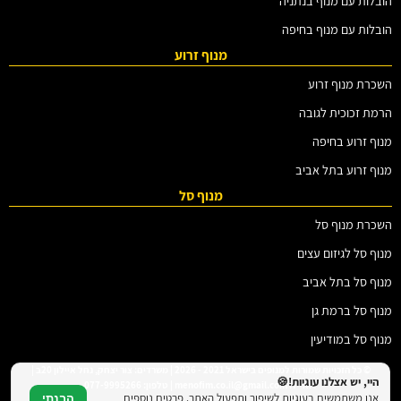
הובלות עם מנוף בנתניה
הובלות עם מנוף בחיפה
מנוף זרוע
השכרת מנוף זרוע
הרמת זכוכית לגובה
מנוף זרוע בחיפה
מנוף זרוע בתל אביב
מנוף סל
השכרת מנוף סל
מנוף סל לגיזום עצים
מנוף סל בתל אביב
מנוף סל ברמת גן
מנוף סל במודיעין
© כל הזכויות שמורות למנופים בישראל 2021 - 2026 | משרדים: צור יצחק, נחל איילון 20ב |
היי, יש אצלנו עוגיות!🍪
דוא"ל: menofim.co.il@gmail.com | טלפון: 077-9995266
אנו משתמשים בעוגיות לשיפור ותפעול האתר. פרטים נוספים
הבנתי