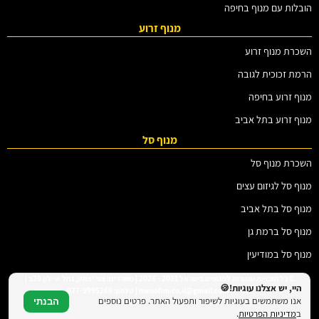
הובלות עם מנוף בחיפה
מנוף זרוע
השכרת מנוף זרוע
הרמת זכוכית לגובה
מנוף זרוע בחיפה
מנוף זרוע בתל אביב
מנוף סל
השכרת מנוף סל
מנוף סל לגיזום עצים
מנוף סל בתל אביב
מנוף סל ברמת גן
מנוף סל במודיעין
© כל הזכויות שמורות למנופים בישראל 2021 - 2026 | משרדים: צור יצחק, נחל איילון 20ב |
היי, יש אצלנו עוגיות!🍪
דוא"ל: menofim.co.il@gmail.com | טלפון: 077-9995266
אנו משתמשים בעוגיות לשיפור ותפעול האתר. פרטים נוספים
הבנתי
ב
מדיניות הפרטיות
.