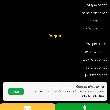
השכרת מנוף זרוע
הרמת זכוכית לגובה
מנוף זרוע בחיפה
מנוף זרוע בתל אביב
מנוף סל
השכרת מנוף סל
מנוף סל לגיזום עצים
מנוף סל בתל אביב
מנוף סל ברמת גן
מנוף סל במודיעין
© כל הזכויות שמורות למנופים בישראל 2021 - 2026 | משרדים: צור יצחק, נחל איילון 20ב |
היי, יש אצלנו עוגיות!🍪
דוא"ל: menofim.co.il@gmail.com | טלפון: 077-9995266
אנו משתמשים בעוגיות לשיפור ותפעול האתר. פרטים נוספים
הבנתי
ב
מדיניות הפרטיות
.